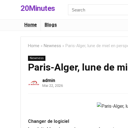
20Minutes
Search
for:
Home
Blogs
Home
»
Newness
»
Paris-Alger, lune de miel en persp
Newness
Paris-Alger, lune de mi
admin
Mai 22, 2026
Changer de logiciel