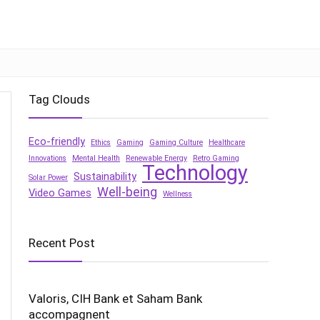
Tag Clouds
Eco-friendly
Ethics
Gaming
Gaming Culture
Healthcare
Innovations
Mental Health
Renewable Energy
Retro Gaming
Technology
Sustainability
Solar Power
Well-being
Video Games
Wellness
Recent Post
Valoris, CIH Bank et Saham Bank
accompagnent