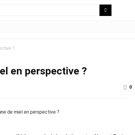
ective ?
el en perspective ?
0