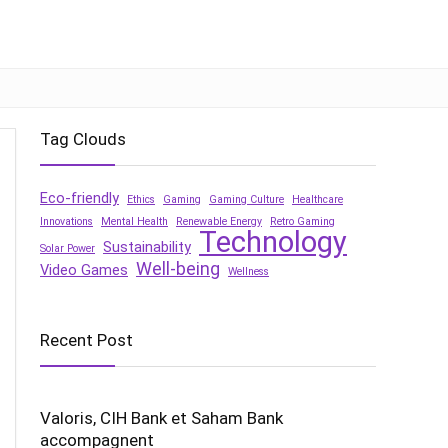
Tag Clouds
Eco-friendly
Ethics
Gaming
Gaming Culture
Healthcare
Innovations
Mental Health
Renewable Energy
Retro Gaming
Technology
Sustainability
Solar Power
Well-being
Video Games
Wellness
Recent Post
Valoris, CIH Bank et Saham Bank
accompagnent