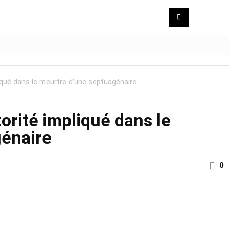
liqué dans le meurtre d’une septuagénaire
orité impliqué dans le
génaire
0