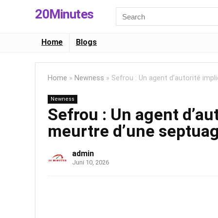
20Minutes
Search
for:
Home
Blogs
Home
»
Newness
»
Sefrou : Un agent d’autorité imp
Newness
Sefrou : Un agent d’aut
meurtre d’une septua
admin
Juni 10, 2026