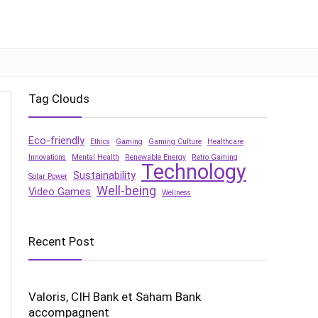
Tag Clouds
Eco-friendly
Ethics
Gaming
Gaming Culture
Healthcare
Innovations
Mental Health
Renewable Energy
Retro Gaming
Technology
Sustainability
Solar Power
Well-being
Video Games
Wellness
Recent Post
Valoris, CIH Bank et Saham Bank
accompagnent