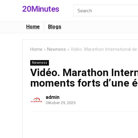
20Minutes
Search
for:
Home
Blogs
Home
»
Newness
»
Vidéo. Marathon International d
Newness
Vidéo. Marathon Intern
moments forts d’une é
admin
Oktober 29, 2025