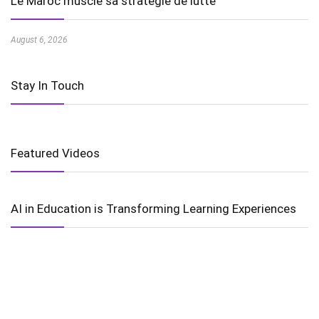
Le Maroc muscle sa stratégie de lutte
August 6, 2026
Stay In Touch
Featured Videos
AI in Education is Transforming Learning Experiences
Harnessing the Power of Wind Energy