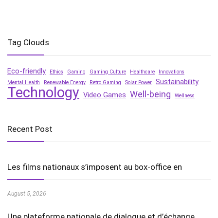
Tag Clouds
Eco-friendly
Ethics
Gaming
Gaming Culture
Healthcare
Innovations
Sustainability
Mental Health
Renewable Energy
Retro Gaming
Solar Power
Technology
Well-being
Video Games
Wellness
Recent Post
Les films nationaux s’imposent au box-office en
August 5, 2026
Une plateforme nationale de dialogue et d’échange