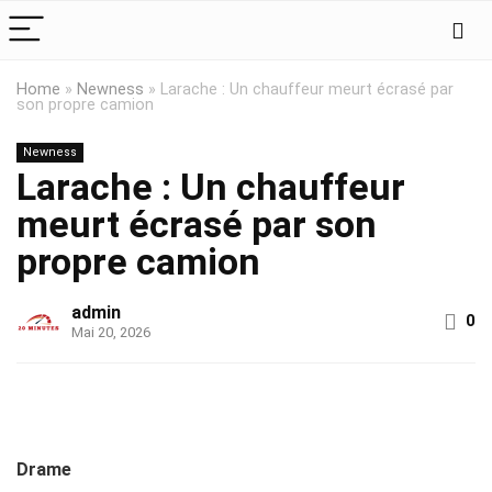
Home
»
Newness
»
Larache : Un chauffeur meurt écrasé par
son propre camion
Newness
Larache : Un chauffeur
meurt écrasé par son
propre camion
admin
0
Mai 20, 2026
Drame