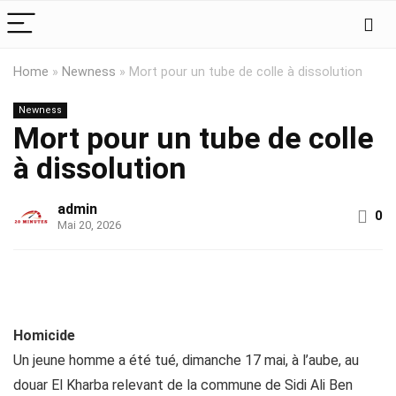
Home
»
Newness
»
Mort pour un tube de colle à dissolution
Newness
Mort pour un tube de colle
à dissolution
admin
0
Mai 20, 2026
Homicide
Un jeune homme a été tué, dimanche 17 mai, à l’aube, au
douar El Kharba relevant de la commune de Sidi Ali Ben